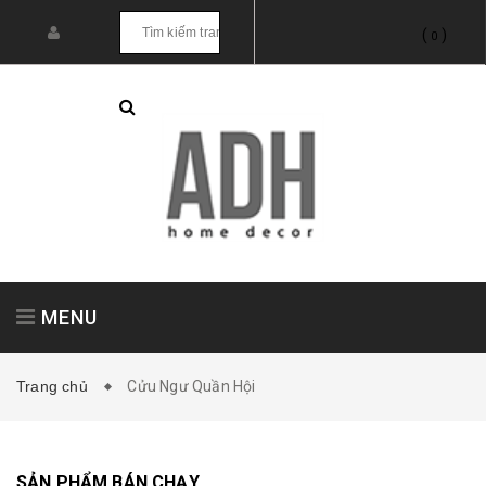
(
)
0
MENU
Trang chủ
Cửu Ngư Quần Hội
Tranh treo tường
Tranh dán tường
SẢN PHẨM BÁN CHẠY