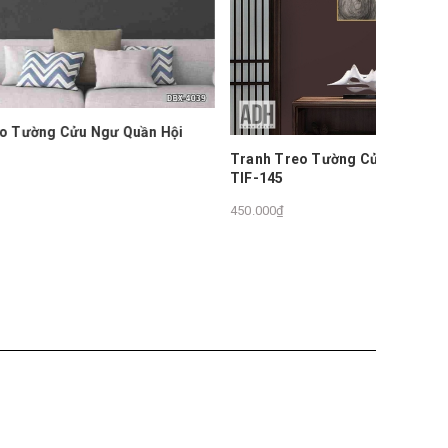
ần Hội
Tranh Treo Tường Cửu Ngư Quần Hội
TIF-145
450.000₫
Tranh T
TIF-144
450.000₫