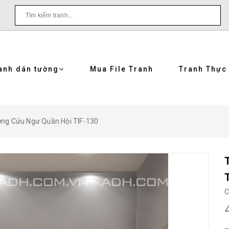
anh dán tường
Mua File Tranh
Tranh Thực
ờng Cửu Ngư Quần Hội TIF-130
C