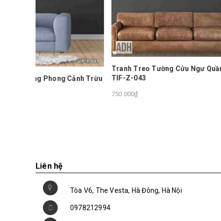
Tranh Treo Tường Cửu Ngư Quần Hội
Tranh T
TIF-Z-043
 Cảnh Trừu
DBX-404
750.000₫
450.000₫
Liên hệ
Tòa V6, The Vesta, Hà Đông, Hà Nội
0978212994
hotro@adh.com.vn