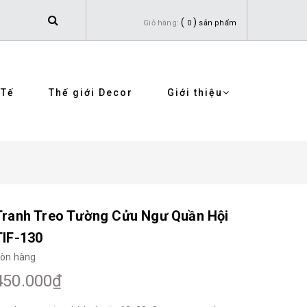
(
)
Giỏ hàng:
0
sản phẩm
 Tế
Thế giới Decor
Giới thiệu
Tranh Treo Tường Cửu Ngư Quần Hội
TIF-130
òn hàng
450.000₫