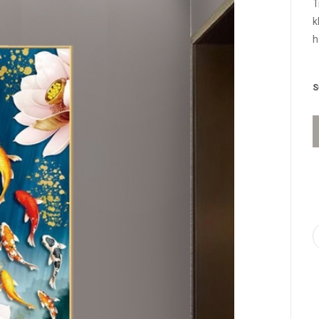
T
k
h
S