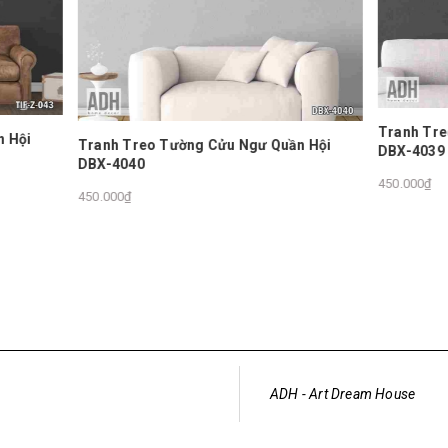
Tranh Treo Tường Cửu Ngư Qu
reo Tường Cửu Ngư Quần Hội
DBX-4039
0
450.000₫
ADH - Art Dream House