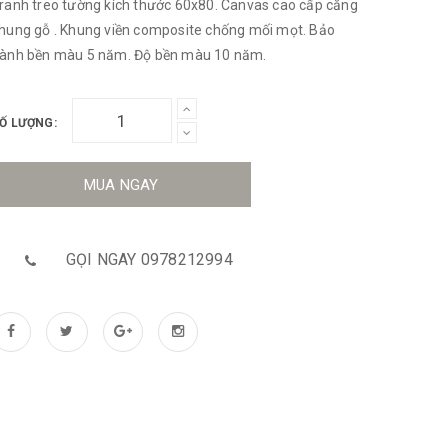
ranh treo tường kích thước 60x80. Canvas cao cấp căng
hung gỗ . Khung viền composite chống mối mọt. Bảo
ành bền màu 5 năm. Độ bền màu 10 năm.
Ố LƯỢNG:
MUA NGAY
GỌI NGAY 0978212994