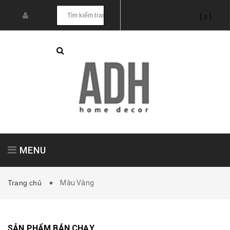
(
)
0
MENU
Trang chủ
Màu Vàng
Tranh treo tường
Tranh dán tường
SẢN PHẨM BÁN CHẠY