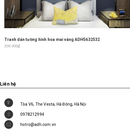
Tranh dán tường hình hoa mai vàng ADH5632532
300.000₫
Liên hệ
Tòa V6, The Vesta, Hà Đông, Hà Nội
0978212994
hotro@adh.com.vn