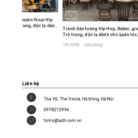
độc lạ dành
Tranh D
Tranh dán tường Hip Hop, Baber, grafiti,
ADHKTV
Trẻ trung, độc lạ dành cho quán tóc, cafe,
trà sữa
250.000₫
100.000₫
300.000₫
Liên hệ
Tòa V6, The Vesta, Hà Đông, Hà Nội
0978212994
hotro@adh.com.vn