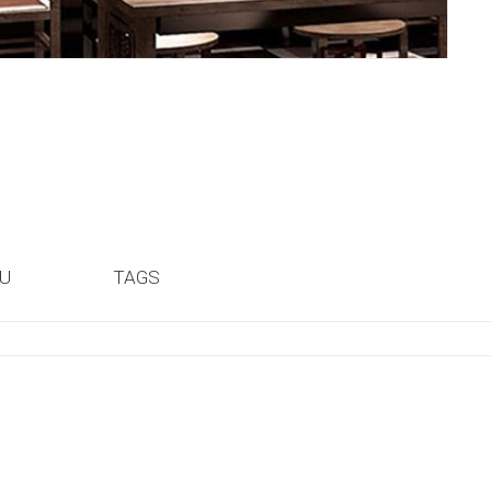
ỆU
TAGS