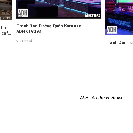
án Tường Quán Karaoke
093
Tranh Dán Tường Karaoke A
250.000₫
ADH - Art Dream House