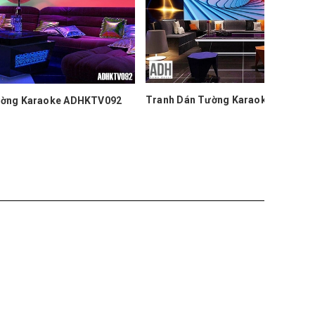
Tranh Dán Tường Karaoke ADHKTV091
DHKTV092
Tranh D
250.000₫
250.000₫