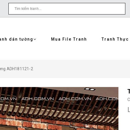
anh dán tường
Mua File Tranh
Tranh Thực
ường ADH181121-2
C