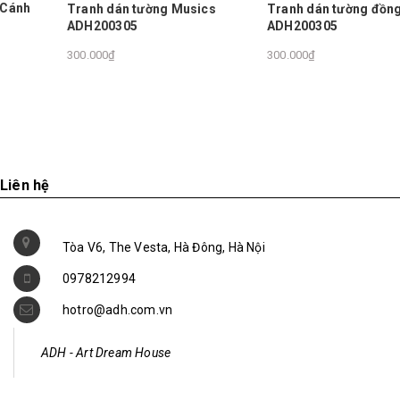
Tranh dán tường Musics
Tranh dán tường đồng hồ
ADH200305
ADH200305
300.000₫
300.000₫
Liên hệ
Tòa V6, The Vesta, Hà Đông, Hà Nội
0978212994
hotro@adh.com.vn
ADH - Art Dream House